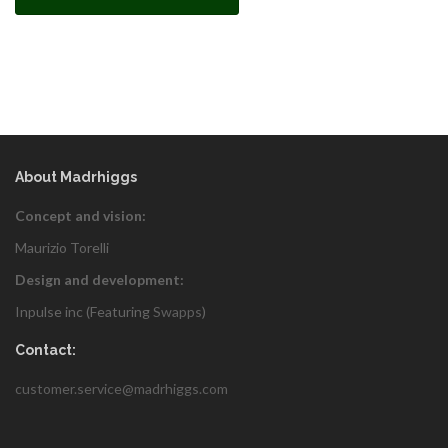
About Madrhiggs
Concept and vision:
Maurizio Torelli
Design and development:
Inpulse inc (Featuring
Swapps
)
Contact:
customer.service@madrhiggs.com